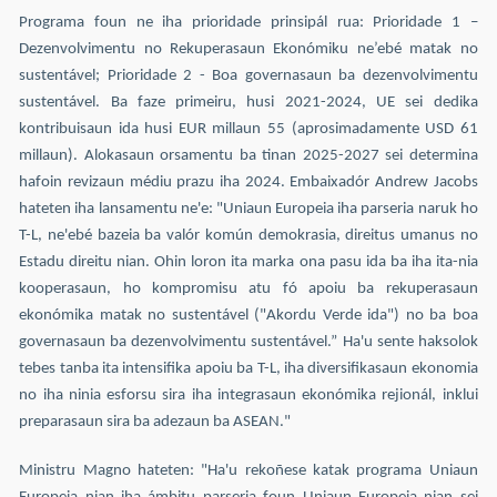
Programa foun ne iha prioridade prinsipál rua: Prioridade 1 –
Dezenvolvimentu no Rekuperasaun Ekonómiku ne’ebé matak no
sustentável; Prioridade 2 - Boa governasaun ba dezenvolvimentu
sustentável. Ba faze primeiru, husi 2021-2024, UE sei dedika
kontribuisaun ida husi EUR millaun 55 (aprosimadamente USD 61
millaun). Alokasaun orsamentu ba tinan 2025-2027 sei determina
hafoin revizaun médiu prazu iha 2024. Embaixadór Andrew Jacobs
hateten iha lansamentu ne'e: "Uniaun Europeia iha parseria naruk ho
T-L, ne'ebé bazeia ba valór komún demokrasia, direitus umanus no
Estadu direitu nian. Ohin loron ita marka ona pasu ida ba iha ita-nia
kooperasaun, ho kompromisu atu fó apoiu ba rekuperasaun
ekonómika matak no sustentável ("Akordu Verde ida") no ba boa
governasaun ba dezenvolvimentu sustentável.” Ha'u sente haksolok
tebes tanba ita intensifika apoiu ba T-L, iha diversifikasaun ekonomia
no iha ninia esforsu sira iha integrasaun ekonómika rejionál, inklui
preparasaun sira ba adezaun ba ASEAN."
Ministru Magno hateten: "Ha'u rekoñese katak programa Uniaun