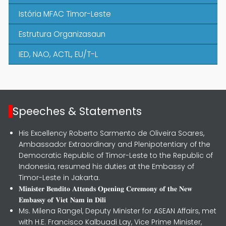
Istória MFAC Timor-Leste
Estrutura Organizasaun
IED, NAO, ACTL, EU/T-L
Speeches & Statements
His Excellency Roberto Sarmento de Oliveira Soares,
Ambassador Extraordinary and Plenipotentiary of the
Democratic Republic of Timor-Leste to the Republic of
Indonesia, resumed his duties at the Embassy of
Timor-Leste in Jakarta.
𝐌𝐢𝐧𝐢𝐬𝐭𝐞𝐫 𝐁𝐞𝐧𝐝𝐢𝐭𝐨 𝐀𝐭𝐭𝐞𝐧𝐝𝐬 𝐎𝐩𝐞𝐧𝐢𝐧𝐠 𝐂𝐞𝐫𝐞𝐦𝐨𝐧𝐲 𝐨𝐟 𝐭𝐡𝐞 𝐍𝐞𝐰
𝐄𝐦𝐛𝐚𝐬𝐬𝐲 𝐨𝐟 𝐕𝐢𝐞𝐭 𝐍𝐚𝐦 𝐢𝐧 𝐃𝐢𝐥𝐢
Ms. Milena Rangel, Deputy Minister for ASEAN Affairs, met
with H.E. Francisco Kalbuadi Lay, Vice Prime Minister,