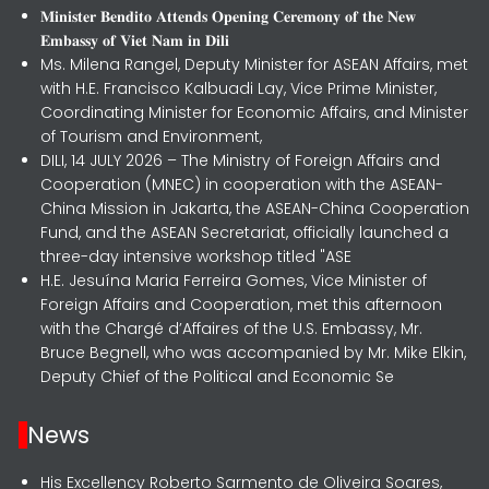
𝐌𝐢𝐧𝐢𝐬𝐭𝐞𝐫 𝐁𝐞𝐧𝐝𝐢𝐭𝐨 𝐀𝐭𝐭𝐞𝐧𝐝𝐬 𝐎𝐩𝐞𝐧𝐢𝐧𝐠 𝐂𝐞𝐫𝐞𝐦𝐨𝐧𝐲 𝐨𝐟 𝐭𝐡𝐞 𝐍𝐞𝐰
𝐄𝐦𝐛𝐚𝐬𝐬𝐲 𝐨𝐟 𝐕𝐢𝐞𝐭 𝐍𝐚𝐦 𝐢𝐧 𝐃𝐢𝐥𝐢
Ms. Milena Rangel, Deputy Minister for ASEAN Affairs, met
with H.E. Francisco Kalbuadi Lay, Vice Prime Minister,
Coordinating Minister for Economic Affairs, and Minister
of Tourism and Environment,
DILI, 14 JULY 2026 – The Ministry of Foreign Affairs and
Cooperation (MNEC) in cooperation with the ASEAN-
China Mission in Jakarta, the ASEAN-China Cooperation
Fund, and the ASEAN Secretariat, officially launched a
three-day intensive workshop titled "ASE
H.E. Jesuína Maria Ferreira Gomes, Vice Minister of
Foreign Affairs and Cooperation, met this afternoon
with the Chargé d’Affaires of the U.S. Embassy, Mr.
Bruce Begnell, who was accompanied by Mr. Mike Elkin,
Deputy Chief of the Political and Economic Se
News
His Excellency Roberto Sarmento de Oliveira Soares,