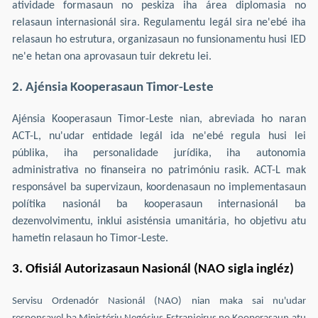
atividade formasaun no peskiza iha área diplomasia no
relasaun internasionál sira. Regulamentu legál sira ne'ebé iha
relasaun ho estrutura, organizasaun no funsionamentu husi IED
ne'e hetan ona aprovasaun tuir dekretu lei.
2. Ajénsia Kooperasaun Timor-Leste
Ajénsia Kooperasaun Timor-Leste nian, abreviada ho naran
ACT-L, nu'udar entidade legál ida ne'ebé regula husi lei
públika, iha personalidade jurídika, iha autonomia
administrativa no finanseira no patrimóniu rasik. ACT-L mak
responsável ba supervizaun, koordenasaun no implementasaun
polítika nasionál ba kooperasaun internasionál ba
dezenvolvimentu, inklui asisténsia umanitária, ho objetivu atu
hametin relasaun ho Timor-Leste.
3. Ofisiál Autorizasaun Nasionál (NAO sigla ingléz)
Servisu Ordenadór Nasionál (NAO) nian maka sai nu'udar