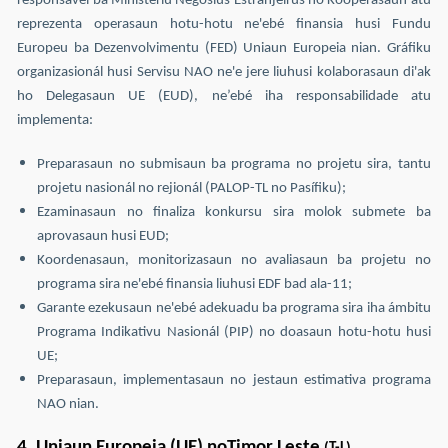
responsavel ba Ministériu Negósius Estranjeirus no Kooperasaun atu
reprezenta operasaun hotu-hotu ne'ebé finansia husi Fundu
Europeu ba Dezenvolvimentu (FED) Uniaun Europeia nian. Gráfiku
organizasionál husi Servisu NAO ne'e jere liuhusi kolaborasaun di'ak
ho Delegasaun UE (EUD), ne’ebé iha responsabilidade atu
implementa:
Preparasaun no submisaun ba programa no projetu sira, tantu
projetu nasionál no rejionál (PALOP-TL no Pasífiku);
Ezaminasaun no finaliza konkursu sira molok submete ba
aprovasaun husi EUD;
Koordenasaun, monitorizasaun no avaliasaun ba projetu no
programa sira ne'ebé finansia liuhusi EDF bad ala-11;
Garante ezekusaun ne'ebé adekuadu ba programa sira iha ámbitu
Programa Indikativu Nasionál (PIP) no doasaun hotu-hotu husi
UE;
Preparasaun, implementasaun no jestaun estimativa programa
NAO nian.
4. Uniaun Europeia (UE) noTimor Leste