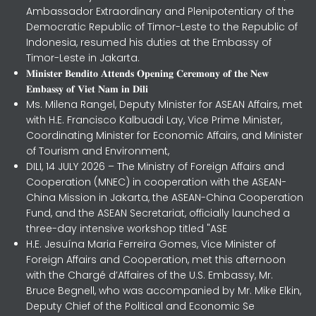
Ambassador Extraordinary and Plenipotentiary of the
Democratic Republic of Timor-Leste to the Republic of
Indonesia, resumed his duties at the Embassy of
Timor-Leste in Jakarta.
𝐌𝐢𝐧𝐢𝐬𝐭𝐞𝐫 𝐁𝐞𝐧𝐝𝐢𝐭𝐨 𝐀𝐭𝐭𝐞𝐧𝐝𝐬 𝐎𝐩𝐞𝐧𝐢𝐧𝐠 𝐂𝐞𝐫𝐞𝐦𝐨𝐧𝐲 𝐨𝐟 𝐭𝐡𝐞 𝐍𝐞𝐰
𝐄𝐦𝐛𝐚𝐬𝐬𝐲 𝐨𝐟 𝐕𝐢𝐞𝐭 𝐍𝐚𝐦 𝐢𝐧 𝐃𝐢𝐥𝐢
Ms. Milena Rangel, Deputy Minister for ASEAN Affairs, met
with H.E. Francisco Kalbuadi Lay, Vice Prime Minister,
Coordinating Minister for Economic Affairs, and Minister
of Tourism and Environment,
DILI, 14 JULY 2026 – The Ministry of Foreign Affairs and
Cooperation (MNEC) in cooperation with the ASEAN-
China Mission in Jakarta, the ASEAN-China Cooperation
Fund, and the ASEAN Secretariat, officially launched a
three-day intensive workshop titled "ASE
H.E. Jesuína Maria Ferreira Gomes, Vice Minister of
Foreign Affairs and Cooperation, met this afternoon
with the Chargé d’Affaires of the U.S. Embassy, Mr.
Bruce Begnell, who was accompanied by Mr. Mike Elkin,
Deputy Chief of the Political and Economic Se