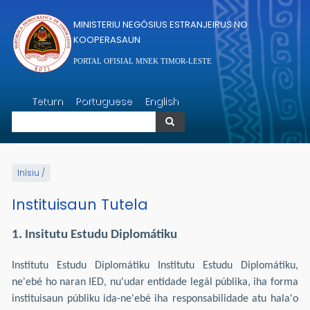
Skip to main content
MINISTERIU NEGÓSIUS ESTRANJEIRUS NO
KOOPERASAUN
PORTAL OFISIAL MNEK TIMOR-LESTE
Search
Tetum
Portuguese
English
Search
Inísiu
/
Instituisaun Tutela
1. Insitutu Estudu Diplomátiku
Institutu Estudu Diplomátiku Institutu Estudu Diplomátiku,
ne'ebé ho naran IED, nu'udar entidade legál públika, iha forma
instituisaun públiku ida-ne'ebé iha responsabilidade atu hala'o