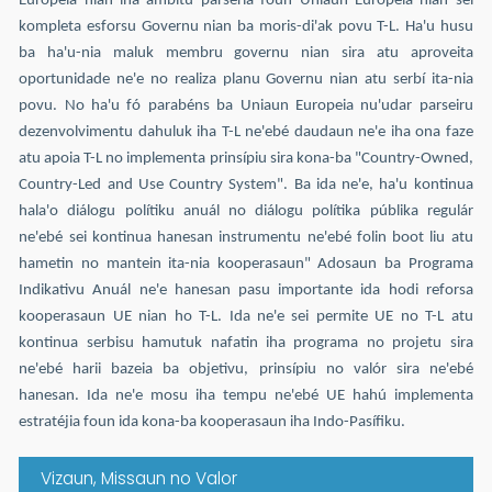
Europeia nian iha ámbitu parseria foun Uniaun Europeia nian sei
kompleta esforsu Governu nian ba moris-di'ak povu T-L. Ha'u husu
ba ha'u-nia maluk membru governu nian sira atu aproveita
oportunidade ne'e no realiza planu Governu nian atu serbí ita-nia
povu. No ha'u fó parabéns ba Uniaun Europeia nu'udar parseiru
dezenvolvimentu dahuluk iha T-L ne'ebé daudaun ne'e iha ona faze
atu apoia T-L no implementa prinsípiu sira kona-ba "Country-Owned,
Country-Led and Use Country System". Ba ida ne'e, ha'u kontinua
hala'o diálogu polítiku anuál no diálogu polítika públika regulár
ne'ebé sei kontinua hanesan instrumentu ne'ebé folin boot liu atu
hametin no mantein ita-nia kooperasaun" Adosaun ba Programa
Indikativu Anuál ne'e hanesan pasu importante ida hodi reforsa
kooperasaun UE nian ho T-L. Ida ne'e sei permite UE no T-L atu
kontinua serbisu hamutuk nafatin iha programa no projetu sira
ne'ebé harii bazeia ba objetivu, prinsípiu no valór sira ne'ebé
hanesan. Ida ne'e mosu iha tempu ne'ebé UE hahú implementa
estratéjia foun ida kona-ba kooperasaun iha Indo-Pasífiku.
Vizaun, Missaun no Valor