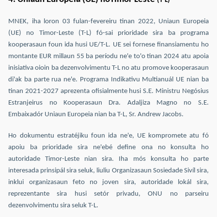
(T-L)
MNEK, iha loron 03 fulan-fevereiru tinan 2022, Uniaun Europeia
(UE) no Timor-Leste (T-L) fó-sai prioridade sira ba programa
kooperasaun foun ida husi UE/T-L. UE sei fornese finansiamentu ho
montante EUR millaun 55 ba períodu ne'e to'o tinan 2024 atu apoia
inisiativa oioin ba dezenvolvimentu T-L no atu promove kooperasaun
di'ak ba parte rua ne'e. Programa Indikativu Multianuál UE nian ba
tinan 2021-2027 aprezenta ofisialmente husi S.E. Ministru Negósius
Estranjeirus no Kooperasaun Dra. Adaljiza Magno no S.E.
Embaixadór Uniaun Europeia nian ba T-L, Sr. Andrew Jacobs.
Ho dokumentu estratéjiku foun ida ne'e, UE kompromete atu fó
apoiu ba prioridade sira ne'ebé define
ona no konsulta ho
autoridade Timor-Leste nian sira. Iha mós konsulta ho parte
interesada prinsipál sira seluk, liuliu Organizasaun Sosiedade Sivíl sira,
inklui organizasaun feto no joven sira, autoridade lokál sira,
reprezentante sira husi setór privadu, ONU no parseiru
dezenvolvimentu sira seluk T-L.