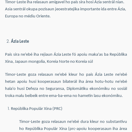
Timor-Leste iha relasaun amigavel ho país sira hosi Ázia sentrál nian.
Asia sentrál okupa pozisaun jeoestratejika importante ida entre Ázia,
Europa no médiu Oriente.
Ázia Leste
País sira ne'ebé iha rejiaun Ázia Leste fó apoiu maka'as ba Repúblika
Xina, Japaun mongolia, Koreia Norte no Koreia súl
Timor-Leste goza relasaun ne'ebé kleur ho país Ázia Leste ne'ebé
hetan apoiu husi kooperasaun bilaterál iha área hotu-hotu ne'ebé
hala'o husi Defeza no Seguransa, Diplomátiku ekonómiku no sosiál
troka malu beibeik entre ema-ba-ema no hametin lasu ekonómiku.
Repúblika Populár Xina (PRC)
Timor-Leste goza relasaun ne'ebé dura kleur no substantivu
ho Repúblika Populár Xina (prc-apoiu kooperasaun iha área