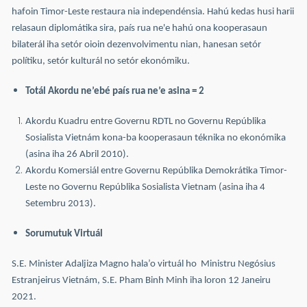
hafoin Timor-Leste restaura nia independénsia. Hahú kedas husi harii
relasaun diplomátika sira, país rua ne'e hahú ona kooperasaun
bilaterál iha setór oioin dezenvolvimentu nian, hanesan setór
polítiku, setór kulturál no setór ekonómiku.
Totál Akordu ne’ebé país rua ne’e asina = 2
Akordu Kuadru entre Governu RDTL no Governu Repúblika
Sosialista Vietnám kona-ba kooperasaun téknika no ekonómika
(asina iha 26 Abril 2010).
Akordu Komersiál entre Governu Repúblika Demokrátika Timor-
Leste no Governu Repúblika Sosialista Vietnam (asina iha 4
Setembru 2013).
Sorumutuk Virtuál
S.E. Minister Adaljiza Magno hala’o virtuál ho Ministru Negósius
Estranjeirus Vietnám, S.E. Pham Binh Minh iha loron 12 Janeiru
2021.