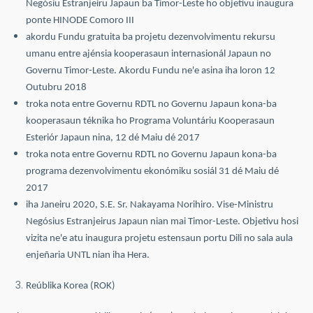
Negósiu Estranjeiru Japaun ba Timor-Leste ho objetivu inaugura
ponte HINODE Comoro III
akordu Fundu gratuita ba projetu dezenvolvimentu rekursu
umanu entre ajénsia kooperasaun internasionál Japaun no
Governu Timor-Leste. Akordu Fundu ne'e asina iha loron 12
Outubru 2018
troka nota entre Governu RDTL no Governu Japaun kona-ba
kooperasaun téknika ho Programa Voluntáriu Kooperasaun
Esteriór Japaun nina, 12 dé Maiu dé 2017
troka nota entre Governu RDTL no Governu Japaun kona-ba
programa dezenvolvimentu ekonómiku sosiál 31 dé Maiu dé
2017
iha Janeiru 2020, S.E. Sr. Nakayama Norihiro. Vise-Ministru
Negósius Estranjeirus Japaun nian mai Timor-Leste. Objetivu hosi
vizita ne'e atu inaugura projetu estensaun portu Dili no sala aula
enjeñaria UNTL nian iha Hera.
Reúblika Korea (ROK)