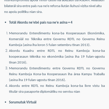
noa kumpromisu apoia Timor-Leste nia adezaun ba ASEAN. Relasaun
bilaterál sira entre país rua ne'e reforsa liután liuhusi vizita nivel altu
no apoiu polítiku nian sira.
Totál Akordu ne’ebé país rua ne’e asina = 4
Memorandu Entendimentu kona-ba Kooperasaun Ekonómika,
Komersiál no Téknika entre Governu RDTL no Governu Reinu
Kamboja (asina iha loron 5 fulan-setembru tinan 2013).
Akordu Kuadru entre RDTL no Reinu Kamboja kona-ba
kooperasaun téknika no ekonómika (asina iha 19 fulan-agostu
tinan 2016).
Memorandu Entendimentu entre Governu RDTL no Governu
Reinu Kamboja Kona-ba Kooperasaun iha área Kampu Traballu
(asina iha 19 fulan-agostu tinan 2016).
Akordu entre RDTL no Reinu Kamboja kona-ba livre vistu ba
titulár sira pasaporte diplomátiku no servisu nian
Sorumutuk Virtuál