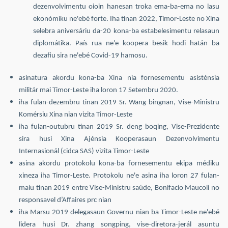
dezenvolvimentu oioin hanesan troka ema-ba-ema no lasu
ekonómiku ne'ebé forte. Iha tinan 2022, Timor-Leste no Xina
selebra aniversáriu da-20 kona-ba estabelesimentu relasaun
diplomátika. País rua ne'e koopera besik hodi hatán ba
dezafiu sira ne'ebé Covid-19 hamosu.
asinatura akordu kona-ba Xina nia fornesementu asisténsia
militár mai Timor-Leste iha loron 17 Setembru 2020.
iha fulan-dezembru tinan 2019 Sr. Wang bingnan, Vise-Ministru
Komérsiu Xina nian vizita Timor-Leste
iha fulan-outubru tinan 2019 Sr. deng boqing, Vise-Prezidente
sira husi Xina Ajénsia Kooperasaun Dezenvolvimentu
Internasionál (cidca SAS) vizita Timor-Leste
asina akordu protokolu kona-ba fornesementu ekipa médiku
xineza iha Timor-Leste. Protokolu ne'e asina iha loron 27 fulan-
maiu tinan 2019 entre Vise-Ministru saúde, Bonifacio Maucoli no
responsavel d’Affaires prc nian
iha Marsu 2019 delegasaun Governu nian ba Timor-Leste ne'ebé
lidera husi Dr. zhang songping, vise-diretora-jerál asuntu