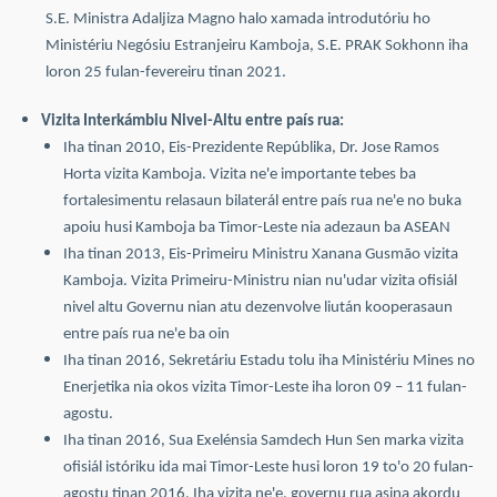
S.E. Ministra Adaljiza Magno halo xamada introdutóriu ho
Ministériu Negósiu Estranjeiru Kamboja, S.E. PRAK Sokhonn iha
loron 25 fulan-fevereiru tinan 2021.
Vizita Interkámbiu Nivel-Altu entre país rua:
Iha tinan 2010, Eis-Prezidente Repúblika, Dr. Jose Ramos
Horta vizita Kamboja. Vizita ne'e importante tebes ba
fortalesimentu relasaun bilaterál entre país rua ne'e no buka
apoiu husi Kamboja ba Timor-Leste nia adezaun ba ASEAN
Iha tinan 2013, Eis-Primeiru Ministru Xanana Gusmão vizita
Kamboja. Vizita Primeiru-Ministru nian nu'udar vizita ofisiál
nivel altu Governu nian atu dezenvolve liután kooperasaun
entre país rua ne'e ba oin
Iha tinan 2016, Sekretáriu Estadu tolu iha Ministériu Mines no
Enerjetika nia okos vizita Timor-Leste iha loron 09 – 11 fulan-
agostu.
Iha tinan 2016, Sua Exelénsia Samdech Hun Sen marka vizita
ofisiál istóriku ida mai Timor-Leste husi loron 19 to'o 20 fulan-
agostu tinan 2016. Iha vizita ne'e, governu rua asina akordu