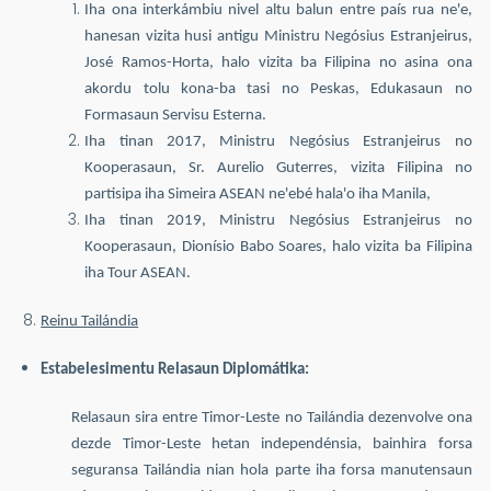
Iha ona interkámbiu nivel altu balun entre país rua ne'e,
hanesan vizita husi antigu Ministru Negósius Estranjeirus,
José Ramos-Horta, halo vizita ba Filipina no asina ona
akordu tolu kona-ba tasi no Peskas, Edukasaun no
Formasaun Servisu Esterna.
Iha tinan 2017, Ministru Negósius Estranjeirus no
Kooperasaun, Sr. Aurelio Guterres, vizita Filipina no
partisipa iha Simeira ASEAN ne'ebé hala'o iha Manila,
Iha tinan 2019, Ministru Negósius Estranjeirus no
Kooperasaun, Dionísio Babo Soares, halo vizita ba Filipina
iha Tour ASEAN.
Reinu Tailándia
Estabelesimentu Relasaun Diplomátika:
Relasaun sira entre Timor-Leste no Tailándia dezenvolve ona
dezde Timor-Leste hetan independénsia, bainhira forsa
seguransa Tailándia nian hola parte iha forsa manutensaun