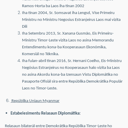
Ramos-Horta ba Laos iha tinan 2002
Iha tinan 2004, Sr. Somsavat iha Lengsd, Vise Primeiru
Ministru no Ministru Negosius Estranjeirus Laos mai vizita
Dili
Iha Setembru 2013, Sr. Xanana Gusmão, Eis Primeiru-
Ministru Timor-Leste vizita Laos no asina Memorandu
Entendimentu kona-ba Kooperasaun Ekonómika,
Komersiál no Téknika.
Iha fulan-abríl tinan 2016, Sr. Hernani Coelho, Eis-Ministru
Negósius Estranjeirus no Kooperasaun halo vizita ba Laos
no asina Akordu kona-ba Izensaun Vistu Diplomátika no
Pasaporte Ofisiál sira entre Repúblika Demokrátika Populár
Laos no Timor-Leste.
Repúblika Uniaun Myanmar
Estabelesimentu Relasaun Diplomátika:
Relasaun bilaterál entre Demokrátika Repúblika Timor-Leste ho