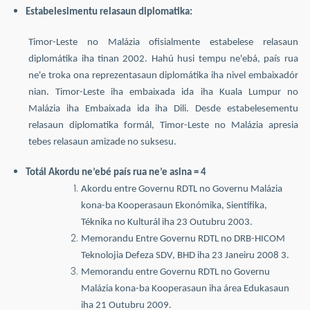
Estabelesimentu relasaun diplomatika:
Timor-Leste no Malázia ofisialmente estabelese relasaun
diplomátika iha tinan 2002. Hahú husi tempu ne'ebá, país rua
ne'e troka ona reprezentasaun diplomátika iha nivel embaixadór
nian. Timor-Leste iha embaixada ida iha Kuala Lumpur no
Malázia iha Embaixada ida iha Dili. Desde estabelesementu
relasaun diplomatika formál, Timor-Leste no Malázia apresia
tebes relasaun amizade no suksesu.
Totál Akordu ne’ebé país rua ne’e asina = 4
Akordu entre Governu RDTL no Governu Malázia
kona-ba Kooperasaun Ekonómika, Sientífika,
Téknika no Kulturál iha 23 Outubru 2003.
Memorandu Entre Governu RDTL no DRB-HICOM
Teknolojia Defeza SDV, BHD iha 23 Janeiru 2008 3.
Memorandu entre Governu RDTL no Governu
Malázia kona-ba Kooperasaun iha área Edukasaun
iha 21 Outubru 2009.