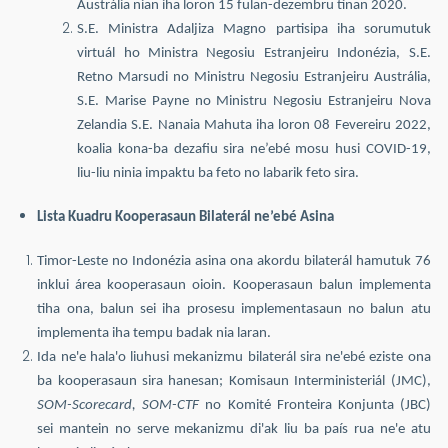
Austrália nian iha loron 15 fulan-dezembru tinan 2020.
S.E. Ministra Adaljiza Magno partisipa iha sorumutuk
virtuál ho Ministra Negosiu Estranjeiru Indonézia, S.E.
Retno Marsudi no Ministru Negosiu Estranjeiru Austrália,
S.E. Marise Payne no Ministru Negosiu Estranjeiru Nova
Zelandia S.E. Nanaia Mahuta iha loron 08 Fevereiru 2022,
koalia kona-ba dezafiu sira ne’ebé mosu husi COVID-19,
liu-liu ninia impaktu ba feto no labarik feto sira.
Lista Kuadru Kooperasaun Bilaterál ne’ebé Asina
Timor-Leste no Indonézia asina ona akordu bilaterál hamutuk 76
inklui área kooperasaun oioin. Kooperasaun balun implementa
tiha ona, balun sei iha prosesu implementasaun no balun atu
implementa iha tempu badak nia laran.
Ida ne'e hala'o liuhusi mekanizmu bilaterál sira ne'ebé eziste ona
ba kooperasaun sira hanesan; Komisaun Interministeriál (JMC),
SOM-Scorecard, SOM-CTF
no Komité Fronteira Konjunta (JBC)
sei mantein no serve mekanizmu di'ak liu ba país rua ne'e atu