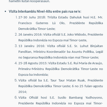
hametin liután kooperasaun.
Vizita Interkambiu Nivel-Altu entre país rua ne’e:
27-30 Juñu 2018: TVizita Estadu Dahuluk husi H.E. Mr.
Francisco Guterres Lú Olo, Prezidénte Repúblika
Demokrátika Timor-Leste;
26 Janeiru 2016: Vizita ofisiál S.E. Joko Widodo, Prezidente
Repúblika Indonézia no Espoza mai Timor-Leste,
13 Janeiru 2016: Vizita ofisiál S.E. Sr. Luhut Binjaitan
Panditan, Ministru Koordenadór ba Asuntu Polítika, Legál
no Seguransa Repúblika Indonézia nian mai Timor-Leste;
25-28 Agostu 2015: Vizita Estadu S.E. Rui Maria de Araujo,
Primeiru-Ministru Repúblika Demokrátika Timor-Leste no
Espoza ba Indonézia;
Vizita ofisiál ba S.E. Taur Taur Matan Ruak, Prezidente
Repúblika Demokrátika Timor-Leste; 6 no 25 fulan-agostu
2014;
Vizita Ofisiál hosi S.E. Susilo Bambang Yudhoyono,
Prezidente Repúblika Indonézia no Espoza mai Timor-