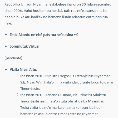
Repúblika Uniaun Myanmar estabelese iha loron 30 fulan-setembru
tinan 2006. Hahú husi tempu ne'ebá, país rua ne'e avansa ona ho
hanoin buka atu hadi'ak no hametin liután relasaun entre país rua
ne’e.
Totál Akordu ne’ebé país rua ne’e asina = 0
Sorumutuk Virtuál
(pendente)
Vizita Nivel Altu:
Iha tinan 2010, Ministru Negósius Estranjeirus Myanmar,
S.E. Nyan Win, hala’o ninia vizita ida durante loron tolu mai
Timor-Leste.
Iha tinan 2013, Xanana Gusmão, eis-Primeiru Ministru
Timor-Leste nian, hala'o vizita ofisiál ida ba Myanmar.
Troka vizita ida ne'e marka ona marku foun ida hodi
hametin relasaun entre Timor-Leste no Myanmar.