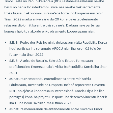
Timor-Leste no Repúblika Koreia (ROK) estabelese relasaun ne'ebé
besik no naruk ho interkámbiu nivel aas ne'ebé frekuentemente
troka ligasaun ekonómiku sira ne'ebé forte, no kooperasaun oioin.
Tinan 2022 marka aniversáriu da-20 kona-ba estabelesimentu
relasaun diplomátika entre país rua ne'e. Dadaun ne'e parte rua
komesa halo tuir akordu enkuadramentu kooperasaun nian.
S.E. Sr. Pedro dos Reis ho ninia delegasaun vizita Repúblika Korea
hodi partisipa iha sorumutu AFOCU nian iha loron 02 to'o 06
fulan-maiu tinan 2022
S.E. Sr. Alarico de Rosario, Sekretáriu Estadu formasaun
profisionál no Empregu hala'o vizita ba Repúblika Koreia iha tinan
2021
asinatura Memorandu entendimentu entre Ministériu
Edukasaun, Juventude no Desportu ne'ebé reprezenta Governu
RDTL no ajénsia kooperasaun internasionál Koreia (sigla iha lian
portugés) kona-ba projetu Desportu ba dezenvolvimentu labarik
iha TL iha loron 04 fulan-maiu tinan 2021
asinatura memorandu dé entendimentu entre Governu Timor-