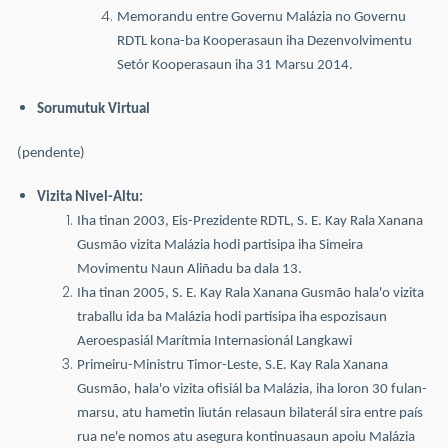
Memorandu entre Governu Malázia no Governu
RDTL kona-ba Kooperasaun iha Dezenvolvimentu
Setór Kooperasaun iha 31 Marsu 2014.
Sorumutuk Virtual
(pendente)
Vizita Nivel-Altu:
Iha tinan 2003, Eis-Prezidente RDTL, S. E. Kay Rala Xanana
Gusmão vizita Malázia hodi partisipa iha Simeira
Movimentu Naun Aliñadu ba dala 13.
Iha tinan 2005, S. E. Kay Rala Xanana Gusmão hala'o vizita
traballu ida ba Malázia hodi partisipa iha espozisaun
Aeroespasiál Marítmia Internasionál Langkawi
Primeiru-Ministru Timor-Leste, S.E. Kay Rala Xanana
Gusmão, hala'o vizita ofisiál ba Malázia, iha loron 30 fulan-
marsu, atu hametin liután relasaun bilaterál sira entre país
rua ne'e nomos atu asegura kontinuasaun apoiu Malázia