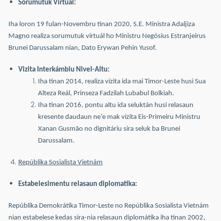
Sorumutuk Virtuál:
Iha loron 19 fulan-Novembru tinan 2020, S.E. Ministra Adaljiza
Magno realiza sorumutuk virtuál ho Ministru Negósius Estranjeirus
Brunei Darussalam nian, Dato Erywan Pehin Yusof.
Vizita Interkámbiu Nivel-Altu:
Iha tinan 2014, realiza vizita ida mai Timor-Leste husi Sua
Alteza Reál, Prinseza Fadzilah Lubabul Bolkiah.
Iha tinan 2016, pontu altu ida seluktán husi relasaun
kresente daudaun ne’e mak vizita Eis-Primeiru Ministru
Xanan Gusmão no dignitáriu sira seluk ba Brunei
Darussalam.
Repúblika Sosialista Vietnám
Estabelesimentu relasaun diplomatika:
Repúblika Demokrátika Timor-Leste no Repúblika Sosialista Vietnám
nian estabelese kedas sira-nia relasaun diplomátika iha tinan 2002,