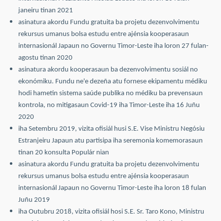
janeiru tinan 2021
asinatura akordu Fundu gratuita ba projetu dezenvolvimentu
rekursus umanus bolsa estudu entre ajénsia kooperasaun
internasionál Japaun no Governu Timor-Leste iha loron 27 fulan-
agostu tinan 2020
asinatura akordu kooperasaun ba dezenvolvimentu sosiál no
ekonómiku. Fundu ne'e dezeña atu fornese ekipamentu médiku
hodi hametin sistema saúde publika no médiku ba prevensaun
kontrola, no mitigasaun Covid-19 iha Timor-Leste iha 16 Juñu
2020
iha Setembru 2019, vizita ofisiál husi S.E. Vise Ministru Negósiu
Estranjeiru Japaun atu partisipa iha seremonia komemorasaun
tinan 20 konsulta Populár nian
asinatura akordu Fundu gratuita ba projetu dezenvolvimentu
rekursus umanus bolsa estudu entre ajénsia kooperasaun
internasionál Japaun no Governu Timor-Leste iha loron 18 fulan
Juñu 2019
iha Outubru 2018, vizita ofisiál hosi S.E. Sr. Taro Kono, Ministru