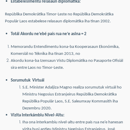
Estabelesimentu relasaun diplomatika:
Repúblika Demokrátika Timor-Leste no Repúblika Demokrátika
Populár Laos estabelese relasaun diplomátika iha tinan 2002.
Totál Akordu ne’ebé país rua ne’e asina = 2
Memorandu Entendimentu kona-ba Kooperasaun Ekonómika,
Komersiál no Téknika iha tinan 2013, no
Akordu kona-ba Izensaun Vistu Diplomátika no Pasaporte Ofisiál
sira entre Laos no Timor-Leste.
Sorumutuk Virtuál
S.E. Minister Adaljiza Magno realiza sorumutuk virtuál ho
Ministru Negosius Estranjeirus Repúblika Demokrátika
Repúblika Populár Laos, S.E. Saleumxay Kommasith iha
Dezembru 2020.
Vizita Interkámbiu Nivel-Altu
:
Iha ona interkambiu nivel-altu entre país rua ne’e hanesan
vizita husi antigu Ministru Negósius Estranjeirus, José