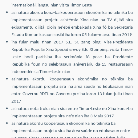
internasionál jiangsu nian vizita Timor-Leste
asinatura akordu kona-ba kooperasaun ekonómika no téknika ba
implementasaun projetu asisténsia Xina nian ba TV dijitál sira
ekipamentu dijitál oioin ne'ebé embaixada Xina fó ba Sekretaria
Estadu Komunikasaun sosiál iha loron 05 fulan-marsu tinan 2019
iha fulan-maiu tinan 2017 S.E. Sr. zang ping. Vise-Prezidente
Repúblika Populár Xina
Special envoy
S.E. XI zinping, vizita Timor-
Leste hodi partisipa iha serimónia fó pose ba Prezidente
Repúblika foun no selebrasaun aniversáriu da-15 restaurasaun
independénsia Timor-Leste nian
asinatura akordu kooperasaun ekonómika no téknika ba
implementasaun projetu sira iha área saúde no Edukasaun nian
entre Governu RDTL no Governu prc iha loron 13 fulan-jullu tinan
2017
asinatura nota troka nian sira entre Timor-Leste no Xina kona-ba
implementasaun projetu sira-ne'e nian iha 3 Maiu 2017
asinatura akordu kooperasaun ekonómika no téknika ba
implementasaun projetu sira iha área saúde no edukasaun entre