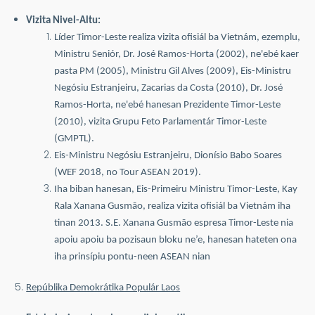
Vizita Nivel-Altu:
Líder Timor-Leste realiza vizita ofisiál ba Vietnám, ezemplu,
Ministru Seniór, Dr. José Ramos-Horta (2002), ne'ebé kaer
pasta PM (2005), Ministru Gil Alves (2009), Eis-Ministru
Negósiu Estranjeiru, Zacarias da Costa (2010), Dr. José
Ramos-Horta, ne'ebé hanesan Prezidente Timor-Leste
(2010), vizita Grupu Feto Parlamentár Timor-Leste
(GMPTL).
Eis-Ministru Negósiu Estranjeiru, Dionísio Babo Soares
(WEF 2018, no Tour ASEAN 2019).
Iha biban hanesan, Eis-Primeiru Ministru Timor-Leste, Kay
Rala Xanana Gusmão, realiza vizita ofisiál ba Vietnám iha
tinan 2013. S.E. Xanana Gusmão espresa Timor-Leste nia
apoiu apoiu ba pozisaun bloku ne’e, hanesan hateten ona
iha prinsípiu pontu-neen ASEAN nian
Repúblika Demokrátika Populár Laos