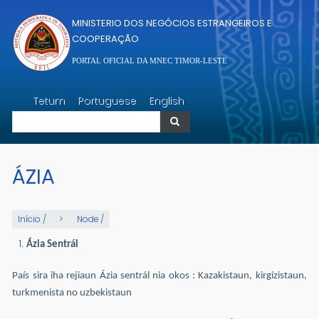
Passar para o conteúdo principal
MINISTERIO DOS NEGÓCIOS ESTRANGEIROS E
COOPERAÇÃO
PORTAL OFICIAL DA MNEC TIMOR-LESTE
Pesquisar
Tetum
Portuguese
English
Pesquisar
ÁZIA
Início
/
Node
/
Ázia Sentrál
País sira iha rejiaun Ázia sentrál nia okos : Kazakistaun, kirgizistaun,
turkmenista no uzbekistaun