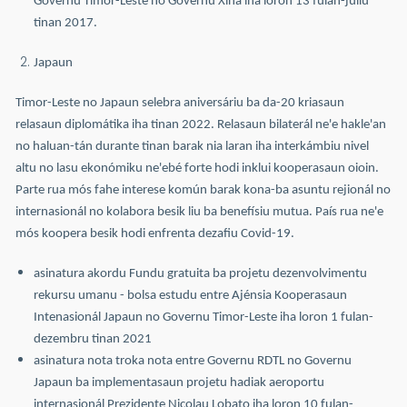
Governu Timor-Leste no Governu Xina iha loron 13 fulan-jullu
tinan 2017.
Japaun
Timor-Leste no Japaun selebra aniversáriu ba da-20 kriasaun
relasaun diplomátika iha tinan 2022. Relasaun bilaterál ne'e hakle'an
no haluan-tán durante tinan barak nia laran iha interkámbiu nivel
altu no lasu ekonómiku ne'ebé forte hodi inklui kooperasaun oioin.
Parte rua mós fahe interese komún barak kona-ba asuntu rejionál no
internasionál no kolabora besik liu ba benefísiu mutua. País rua ne'e
mós koopera besik hodi enfrenta dezafiu Covid-19.
asinatura akordu Fundu gratuita ba projetu dezenvolvimentu
rekursu umanu - bolsa estudu entre Ajénsia Kooperasaun
Intenasionál Japaun no Governu Timor-Leste iha loron 1 fulan-
dezembru tinan 2021
asinatura nota troka nota entre Governu RDTL no Governu
Japaun ba implementasaun projetu hadiak aeroportu
internasionál Prezidente Nicolau Lobato iha loron 10 fulan-