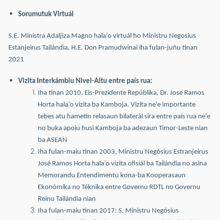
Sorumutuk Virtuál
S.E. Ministra Adaljiza Magno hala’o virtuál ho Ministru Negosius
Estanjeirus Tailándia, H.E. Don Pramudwinai iha fulan-juñu tinan
2021
Vizita Interkámbiu Nivel-Altu entre país rua:
Iha tinan 2010, Eis-Prezidente Repúblika, Dr. Jose Ramos
Horta hala’o vizita ba Kamboja. Vizita ne'e importante
tebes atu hametin relasaun bilaterál sira entre país rua ne'e
no buka apoiu husi Kamboja ba adezaun Timor-Leste nian
ba ASEAN
Iha fulan-maiu tinan 2003, Ministru Negósius Estranjeirus
José Ramos Horta hala’o vizita ofisiál ba Tailándia no asina
Memorandu Entendimentu kona-ba Kooperasaun
Ekonómika no Téknika entre Governu RDTL no Governu
Reinu Tailándia nian
Iha fulan-maiu tinan 2017: S. Ministru Negósius