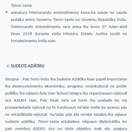
Timor-Leste
asinatura Memorandu entendimentu kona-ba saúde no saúde
publika entre Governu Timor-Leste no Governu Repúblika Índia.
Memorandu entendimentu ne'e asina iha loron 07 fulan-abril
tinan 2018 durante vizita Ministru Estadu Justisa sosiál no
fortalesimentu Índia nian.
SUDESTE AZIÁTIKU
Sinopse : País hotu-hotu iha Sudeste Aziátiku kaer papél importante
iha dezenvolvimentu ekonómiku, progresu sosiokulturál no podér
polítiku iha rejiaun Ázia nian liuhosi integra iha organizasaun rejionál
sira ASEAN nian. País hirak ne'e sai forte iha unidade ba nia
prosperiedade rejionál no fó fundasaun ne'ebé metin ba avansu pás
no estabilidade rejionál. Nu'udar país ida ne'ebé lokaliza iha rejiaun
sudeste aziátiku, Timor-Leste estabelese relasaun diplomátika ho
país membru ASEAN sira no ninia objetivu mak atu asegura