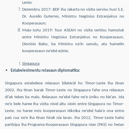
Leste;
Dezembru 2017: BDF iha Jakarta no vizita servisu husi S.E.
Dr. Aurelio Guterres, Ministru Negósius Estranjeirus no
Kooperasaun;
Maiu-Juñu 2019: Tour ASEAN no vizita serbisu hamutuk
entre Ministru Negósius Estranjeirus no Kooperasaun,
Dionísio Babo, ba Ministru na'in sanulu, atu hametin
kooperasaun ne'ebé eziste.
Singapura
Estabelesimentu relasaun diplomatika:
Singapura estabelese relasaun bilaterál ho Timor-Leste iha tinan
2002. Iha tinan barak Timor-Leste no Singapura fahe ona relasaun
di'ak tebes ba malu. Relasaun ne’ebé fahe ne’e úniku no kle’an. Ida
ne'e bele haree iha vizita nivel altu oioin entre Singapura no Timor-
Leste, no haree mós kooperasaun téknika ne'ebé hala'o ona entre
país rua ne'e iha tinan hirak nia laran. Iha 2012, Timor-Leste hahú
partisipa iha Programa Kooperasaun Singapura nian (PKS) no hetan