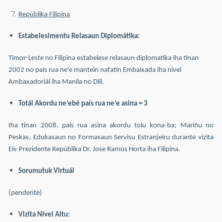
Repúblika Filipina
Estabelesimentu Relasaun Diplomátika:
Timor-Leste no Filipina estabelese relasaun diplomatika iha tinan
2002 no país rua ne'e mantein nafatin Embaixada iha nivel
Ambaxadoriál iha Manila no Dili.
Totál Akordu ne’ebé país rua ne’e asina = 3
Iha tinan 2008, país rua asina akordu tolu kona-ba; Mariñu no
Peskas, Edukasaun no Formasaun Servisu Estranjeiru durante vizita
Eis-Prezidente Repúblika Dr. Jose Ramos Horta iha Filipina.
Sorumutuk Virtuál
(pendente)
Vizita Nivel Altu: