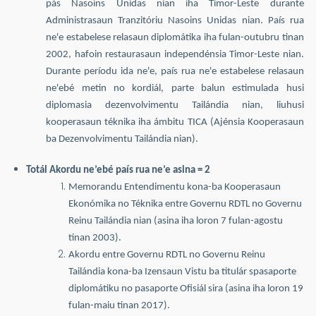
pás Nasoins Unidas nian iha Timor-Leste durante
Administrasaun Tranzitóriu Nasoins Unidas nian. País rua
ne'e estabelese relasaun diplomátika iha fulan-outubru tinan
2002, hafoin restaurasaun independénsia Timor-Leste nian.
Durante períodu ida ne'e, país rua ne'e estabelese relasaun
ne'ebé metin no kordiál, parte balun estimulada husi
diplomasia dezenvolvimentu Tailándia nian, liuhusi
kooperasaun téknika iha ámbitu TICA (Ajénsia Kooperasaun
ba Dezenvolvimentu Tailándia nian).
Totál Akordu ne’ebé país rua ne’e asina = 2
Memorandu Entendimentu kona-ba Kooperasaun
Ekonómika no Téknika entre Governu RDTL no Governu
Reinu Tailándia nian (asina iha loron 7 fulan-agostu
tinan 2003).
Akordu entre Governu RDTL no Governu Reinu
Tailándia kona-ba Izensaun Vistu ba titulár spasaporte
diplomátiku no pasaporte Ofisiál sira (asina iha loron 19
fulan-maiu tinan 2017).