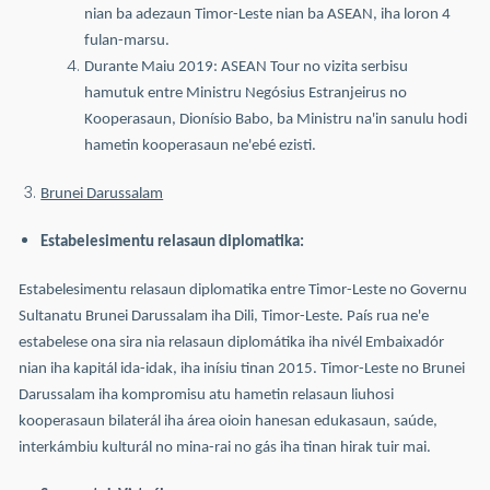
nian ba adezaun Timor-Leste nian ba ASEAN, iha loron 4
fulan-marsu.
Durante Maiu 2019: ASEAN Tour no vizita serbisu
hamutuk entre Ministru Negósius Estranjeirus no
Kooperasaun, Dionísio Babo, ba Ministru na'in sanulu hodi
hametin kooperasaun ne'ebé ezisti.
Brunei Darussalam
Estabelesimentu relasaun diplomatika:
Estabelesimentu relasaun diplomatika entre Timor-Leste no Governu
Sultanatu Brunei Darussalam iha Dili, Timor-Leste. País rua ne'e
estabelese ona sira nia relasaun diplomátika iha nivél Embaixadór
nian iha kapitál ida-idak, iha inísiu tinan 2015. Timor-Leste no Brunei
Darussalam iha kompromisu atu hametin relasaun liuhosi
kooperasaun bilaterál iha área oioin hanesan edukasaun, saúde,
interkámbiu kulturál no mina-rai no gás iha tinan hirak tuir mai.