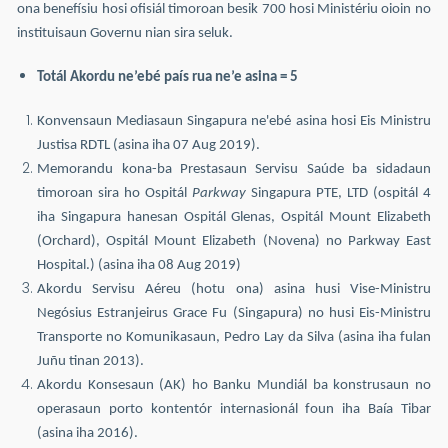
ona benefísiu hosi ofisiál timoroan besik 700 hosi Ministériu oioin no
instituisaun Governu nian sira seluk.
Totál Akordu ne’ebé país rua ne’e asina = 5
Konvensaun Mediasaun Singapura ne'ebé asina hosi Eis Ministru
Justisa RDTL (asina iha 07 Aug 2019).
Memorandu kona-ba Prestasaun Servisu Saúde ba sidadaun
timoroan sira ho Ospitál
Parkway
Singapura PTE, LTD (ospitál 4
iha Singapura hanesan Ospitál Glenas, Ospitál Mount Elizabeth
(Orchard), Ospitál Mount Elizabeth (Novena) no Parkway East
Hospital.) (asina iha 08 Aug 2019)
Akordu Servisu Aéreu (hotu ona) asina husi Vise-Ministru
Negósius Estranjeirus Grace Fu (Singapura) no husi Eis-Ministru
Transporte no Komunikasaun, Pedro Lay da Silva (asina iha fulan
Juñu tinan 2013).
Akordu Konsesaun (AK) ho Banku Mundiál ba konstrusaun no
operasaun porto kontentór internasionál foun iha Baía Tibar
(asina iha 2016).