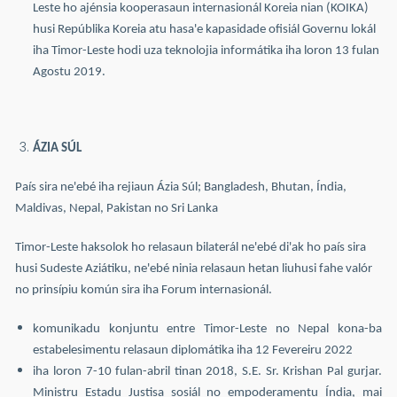
Leste ho ajénsia kooperasaun internasionál Koreia nian (KOIKA)
husi Repúblika Koreia atu hasa'e kapasidade ofisiál Governu lokál
iha Timor-Leste hodi uza teknolojia informátika iha loron 13 fulan
Agostu 2019.
ÁZIA SÚL
País sira ne'ebé iha rejiaun Ázia Súl; Bangladesh, Bhutan, Índia,
Maldivas, Nepal, Pakistan no Sri Lanka
Timor-Leste haksolok ho relasaun bilaterál ne'ebé di'ak ho país sira
husi Sudeste Aziátiku, ne'ebé ninia relasaun hetan liuhusi fahe valór
no prinsípiu komún sira iha Forum internasionál.
komunikadu konjuntu entre Timor-Leste no Nepal kona-ba
estabelesimentu relasaun diplomátika iha 12 Fevereiru 2022
iha loron 7-10 fulan-abril tinan 2018, S.E. Sr. Krishan Pal gurjar.
Ministru Estadu Justisa sosiál no empoderamentu Índia, mai