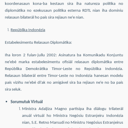
koordenasaun kona-ba kestaun sira iha natureza polítika no
diplomátika no ezekusaun polítika esterna RDTL nian iha domíniu
relasaun bilaterál ho país sira rejiaun ne'e nian.
Repúblika Indonézia
Estabelesimentu Relasaun Diplomátika:
Iha loron 2 fulan-jullu 2002: Asinatura ba Komunikadu Konjuntu
ne'ebé marka estabelesimentu ofisiál relasaun diplomátika entre
Repúblika Demokrátika Timor-Leste no Repúblika Indonézia.
Relasaun bilaterál entre Timor-Leste no Indonézia hanesan modelu
país viziñu ne’ebé di'ak no amigável sira ba rejiaun ne'e no ba país
sira seluk.
Sorumutuk Virtuál
Ministra Adaljiza Magno partisipa iha diálogu trilaterál
anuál virtuál ho Ministra Negósiu Estranjeiru Indonézia
nian, S.E. Retno Marsudi no Ministru Negósius Estranjeirus