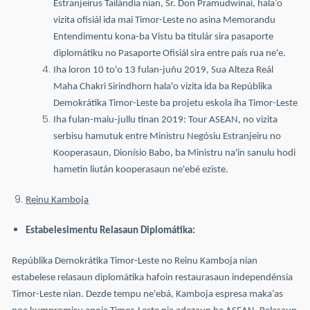
Estranjeirus Tailándia nian, Sr. Don Pramudwinai, hala’o
vizita ofisiál ida mai Timor-Leste no asina Memorandu
Entendimentu kona-ba Vistu ba titulár sira pasaporte
diplomátiku no Pasaporte Ofisiál sira entre país rua ne'e.
Iha loron 10 to'o 13 fulan-juñu 2019, Sua Alteza Reál
Maha Chakri Sirindhorn hala'o vizita ida ba Repúblika
Demokrátika Timor-Leste ba projetu eskola iha Timor-Leste
Iha fulan-maiu-jullu tinan 2019: Tour ASEAN, no vizita
serbisu hamutuk entre Ministru Negósiu Estranjeiru no
Kooperasaun, Dionísio Babo, ba Ministru na'in sanulu hodi
hametin liután kooperasaun ne'ebé eziste.
Reinu Kamboja
Estabelesimentu Relasaun Diplomátika:
Repúblika Demokrátika Timor-Leste no Reinu Kamboja nian
estabelese relasaun diplomátika hafoin restaurasaun independénsia
Timor-Leste nian. Dezde tempu ne'ebá, Kamboja espresa maka’as