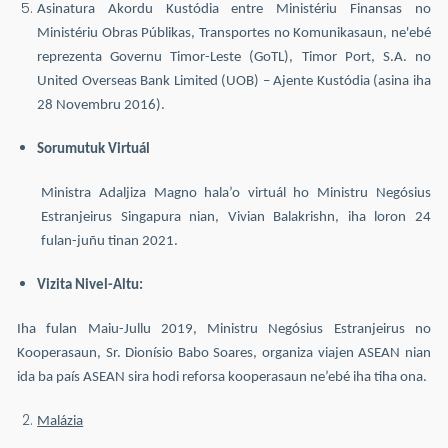
Asinatura Akordu Kustódia entre Ministériu Finansas no
Ministériu Obras Públikas, Transportes no Komunikasaun, ne'ebé
reprezenta Governu Timor-Leste (GoTL), Timor Port, S.A. no
United Overseas Bank Limited (UOB) – Ajente Kustódia (asina iha
28 Novembru 2016).
Sorumutuk Virtuál
Ministra Adaljiza Magno hala’o virtuál ho Ministru Negósius
Estranjeirus Singapura nian, Vivian Balakrishn, iha loron 24
fulan-juñu tinan 2021.
Vizita Nivel-Altu:
Iha fulan Maiu-Jullu 2019, Ministru Negósius Estranjeirus no
Kooperasaun, Sr. Dionísio Babo Soares, organiza viajen ASEAN nian
ida ba país ASEAN sira hodi reforsa kooperasaun ne’ebé iha tiha ona.
Malázia